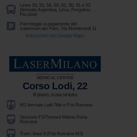
Linee 39, 55, 56, 60, 81, 90, 91 e 92
(fermate Argentina, Lima, Pergolesi,
Piccinni)
Parcheggio a pagamento del
supermercato Pam, Via Monteverdi 11
Indicazioni con Google Maps
Corso Lodi, 22
III piano, scala sinistra
M1 fermate Lodi Tibb e P.ta Romana
Stazione FS/Trenord Milano Porta
Romana
Tram: linea 9 (P.ta Romana M3)