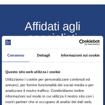
Affidati agli
Affidati agli
specialisti
specialisti
La prima consulenza è gratuita!
Consenso
Dettagli
Informazioni sui cookie
Prenotando un
check up gratuito
, potrai avere un
parere medico sull’idoneità dei nostri trattamenti per
il tuo caso specifico e un preventivo
Questo sito web utilizza i cookie
personalizzato.
Utilizziamo i cookie per personalizzare contenuti ed
*I risultati possono variare da soggetto a soggetto.
annunci, per fornire funzionalità dei social media e per
Scopri la nostra
garanzia di risultato
e su quali
analizzare il nostro traffico. Condividiamo inoltre
trattamenti è applicabile.
informazioni sul modo in cui utilizza il nostro sito con i
nostri partner che si occupano di analisi dei dati web,