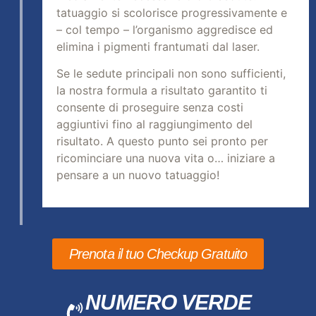
tatuaggio si scolorisce progressivamente e
– col tempo – l’organismo aggredisce ed
elimina i pigmenti frantumati dal laser.
Se le sedute principali non sono sufficienti,
la nostra formula a risultato garantito ti
consente di proseguire senza costi
aggiuntivi fino al raggiungimento del
risultato. A questo punto sei pronto per
ricominciare una nuova vita o… iniziare a
pensare a un nuovo tatuaggio!
Prenota il tuo Checkup Gratuito
NUMERO VERDE