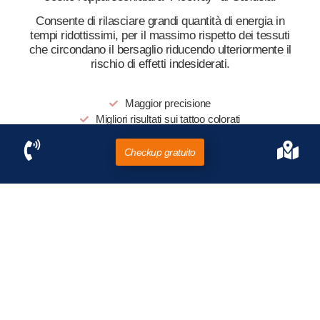
Consente di rilasciare grandi quantità di energia in
tempi ridottissimi, per il massimo rispetto dei tessuti
che circondano il bersaglio riducendo ulteriormente il
rischio di effetti indesiderati.
Maggior precisione
Migliori risultati sui tattoo colorati
Checkup gratuito
LASER
Nd:Yag QSwitched
Da anni utilizziamo la tecnologia laser con impulsi a