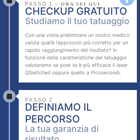
PASSO 1 –
ORA SEI QUI
CHECKUP GRATUITO
Studiamo il tuo tatuaggio
Con una visita preliminare un nostro medico
valuta qual’è l’approccio più corretto per un
rapido raggiungimento del risultato* In
funzione delle caratteristiche del tatuaggio
valuteremo se poer te è più efficace il laser
QSwitched oppure quello a Picosecondi.
PASSO 2
DEFINIAMO IL
PERCORSO
La tua garanzia di
risultato