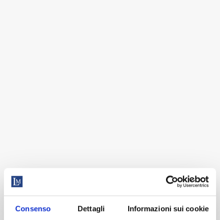
CHIUSI DALL’8
Consenso
Dettagli
Informazioni sui cookie
AL 23