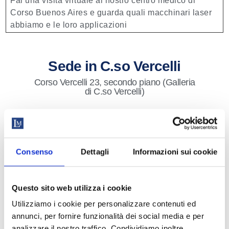
Fai una visita virtuale al nostro centro medico di
Corso Buenos Aires e guarda quali macchinari laser
abbiamo e le loro applicazioni
Sede in C.so Vercelli
Corso Vercelli 23, secondo piano (Galleria
di C.so Vercelli)
M1 fermate Pagano e Conciliazione
Consenso
Dettagli
Informazioni sui cookie
Tram: linea 16, 10 (fermate C.so Vercelli
L.go Settimio Severo, P.Le Baracca)
Bus: linee 61, 67, 68, 50, 58 (fermate C.so
Vercelli Via Cherubini, P.Le Baracca,
Questo sito web utilizza i cookie
Conciliazione)
Utilizziamo i cookie per personalizzare contenuti ed
Parcheggi a pagamento: Garauto Racing
annunci, per fornire funzionalità dei social media e per
in Corso Vercelli, 14 e Adige Parking in Via
analizzare il nostro traffico. Condividiamo inoltre