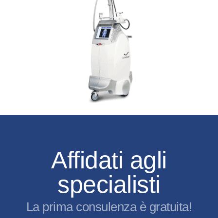
Affidati agli
Affidati agli
specialisti
specialisti
La prima consulenza è gratuita!