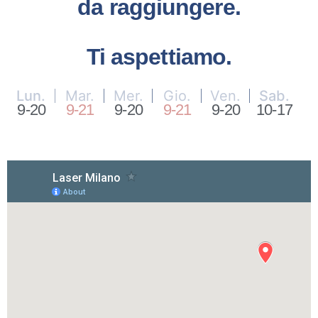
da raggiungere.
Ti aspettiamo.
Lun.
Mar.
Mer.
Gio.
Ven.
Sab.
9-20
9-21
9-20
9-21
9-20
10-17