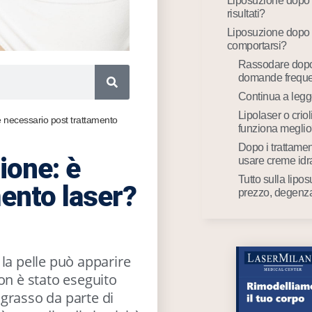
Liposuzione dopo 
risultati?
Liposuzione dopo
comportarsi?
Rassodare dopo 
domande freque
Continua a legg
Lipolaser o criol
 necessario post trattamento
funziona megli
Dopo i trattamen
ione: è
usare creme idr
Tutto sulla lipo
ento laser?
prezzo, degenza e
la pelle può apparire
on è stato eseguito
grasso da parte di