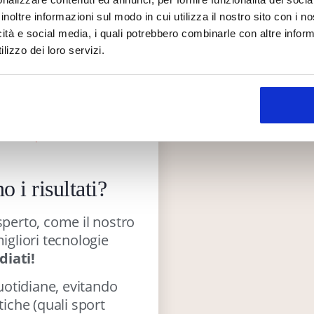
scarsa tonicità dei
inoltre informazioni sul modo in cui utilizza il nostro sito con i 
ale, trattiamo questo
icità e social media, i quali potrebbero combinarle con altre inform
n tecniche integrative,
lizzo dei loro servizi.
,
infrarossi
e
vacuum
,
za della superficie
rali: quali sono e
 i risultati?
sperto, come il nostro
migliori tecnologie
iati!
quotidiane, evitando
iche (quali sport