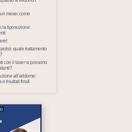
quanto si vedono i
 un mese: come
la liposuzione:
nti
ere!
ipolisi: quale trattamento
o?
ti con il laser si possono
atanti?
suzione all’addome:
 risultati finali