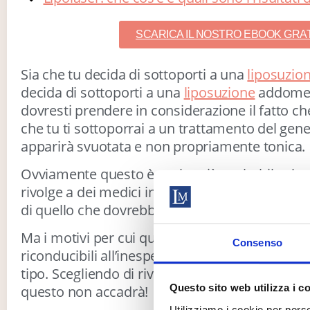
SCARICA IL NOSTRO EBOOK GRA
Sia che tu decida di sottoporti a una
liposuzion
decida di sottoporti a una
liposuzione
addome, 
dovresti prendere in considerazione il fatto ch
che tu ti sottoporrai a un trattamento del gener
apparirà svuotata e non propriamente tonica.
Ovviamente questo è molto più probabile che 
rivolge a dei medici inesperti e improvvisati c
di quello che dovrebbero, ad esempio.
Ma i motivi per cui questo accade possono esse
Consenso
riconducibili all’inesperienza di chi esegue un
tipo. Scegliendo di rivolgerti al nostro
centro m
Questo sito web utilizza i c
questo non accadrà!
Utilizziamo i cookie per perso