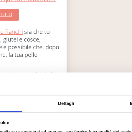
TUITO
e fianchi
sia che tu
glutei e cosce,
e è possibile che, dopo
e, la tua pelle
accada quando ci si
he aspirano più grasso
re svariati ma tutti
Dettagli
 trattamento di questo
edico Laser Milano
ookie
nalizzare contenuti ed annunci, per fornire funzionalità dei socia