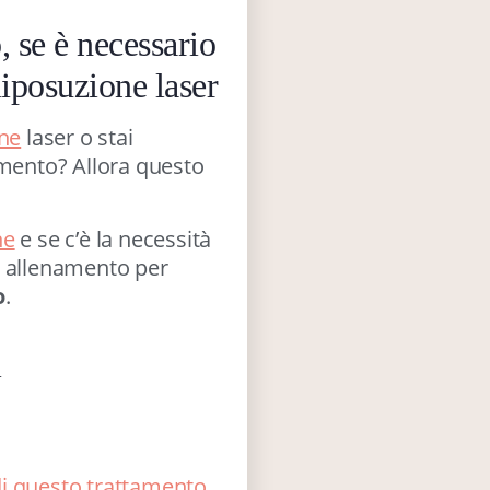
, se è necessario
liposuzione laser
one
laser o stai
amento? Allora questo
ne
e se c’è la necessità
n allenamento per
o
.
i
i di questo trattamento