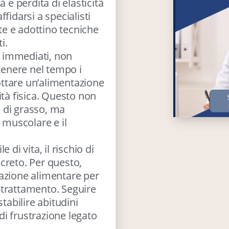
 e perdita di elasticità
fidarsi a specialisti
ate e adottino tecniche
i.
ti immediati, non
ntenere nel tempo i
dottare un’alimentazione
ità fisica. Questo non
 di grasso, ma
 muscolare e il
di vita, il rischio di
creto. Per questo,
azione alimentare per
-trattamento. Seguire
tabilire abitudini
 di frustrazione legato