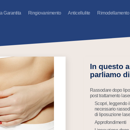
va Garantita
Ringiovanimento
Anticellulite
Rimodellamento
In questo a
parliamo di.
Rassodare dopo lipo
post trattamento lase
Scopri, leggendo il
necessario rassod
di liposuzione lase
Approfondimenti