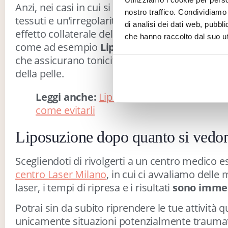
Anzi, nei casi in cui si dovesse presentare una 
nostro traffico. Condividiamo 
tessuti e un’irregolarità della superficie tissut
di analisi dei dati web, pubbl
effetto collaterale dell’intervento chirurgico co
che hanno raccolto dal suo uti
come ad esempio
Lipolaser
,
radiofrequenza
che assicurano tonicità dei tessuti e compattez
della pelle.
Leggi anche:
Liposuzione ed effetti collate
come evitarli
Liposuzione dopo quanto si vedono
Scegliendoti di rivolgerti a un centro medico e
centro Laser Milano
, in cui ci avvaliamo delle 
laser, i tempi di ripresa e i risultati
sono immed
Potrai sin da subito riprendere le tue attività 
unicamente situazioni potenzialmente traumat