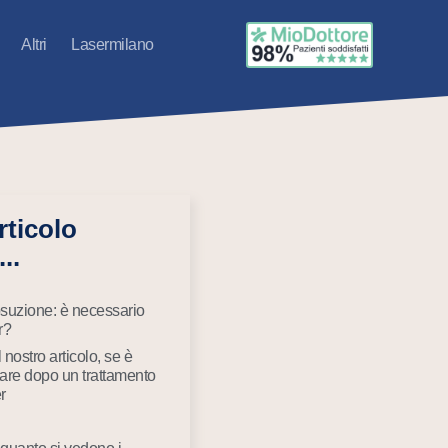
Altri
Lasermilano
rticolo
..
suzione: è necessario
r?
 nostro articolo, se è
are dopo un trattamento
r