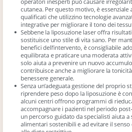
operatori inesperti può causare irregolarità
cutanea. Per questo motivo, è essenziale af
qualificati che utilizzino tecnologie avanz
integrative per migliorare il tono dei tessut
Sebbene la liposuzione laser offra risulta
sostituisce uno stile di vita sano. Per ma
benefici dell’intervento, è consigliabile a
equilibrata e praticare una moderata attiv
solo aiuta a prevenire un nuovo accumulo
contribuisce anche a migliorare la tonicità
benessere generale.
Senza un’adeguata gestione del proprio stile 
riprendere peso dopo la liposuzione è con
alcuni centri offrono programmi di rieduc
accompagnare i pazienti nel periodo post
un percorso guidato da specialisti aiuta a s
alimentari sostenibili e ad evitare il senso
alle diete restrittive.