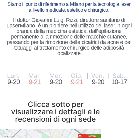
Siamo il punto di riferimento a Milano per la tecnologia laser
a livello medicale, estetico e chirurgico.
Il dottor Giovanni Luigi Rizzi, direttore sanitario di
LaserMilano, è un pioniere nell’utilizzo dei laser in ogni
branca della medicina estetica, dall’epilazione
permanente alla rimozione delle macchie cutanee,
passando per la rimozione delle cicatrici da acne e dei
tatuaggi al trattamento chirurgico delle adiposità
localizzate.
Lun.
Mar.
Mer.
Gio.
Ven.
Sab.
9-20
9-21
9-20
9-21
9-20
10-17
Clicca sotto per
visualizzare i dettagli e le
recensioni di ogni sede