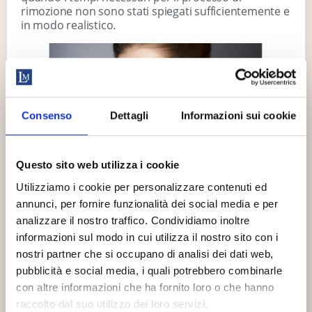
rimozione non sono stati spiegati sufficientemente e
in modo realistico.
Consenso
Dettagli
Informazioni sui cookie
Questo sito web utilizza i cookie
Utilizziamo i cookie per personalizzare contenuti ed
Rimozione tatuaggi definitiva: qual
annunci, per fornire funzionalità dei social media e per
analizzare il nostro traffico. Condividiamo inoltre
è il tempo necessario?
informazioni sul modo in cui utilizza il nostro sito con i
nostri partner che si occupano di analisi dei dati web,
L’intero ciclo di sedute per eliminare completamente
pubblicità e social media, i quali potrebbero combinarle
un tatuaggio può essere piuttosto lungo.
Innanzitutto, è bene sapere che occorre attendere
con altre informazioni che ha fornito loro o che hanno
almeno 40-60 giorni
tra una seduta laser e la
raccolto dal suo utilizzo dei loro servizi.