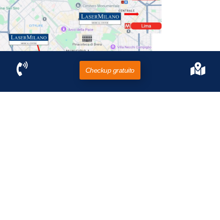
Checkup gratuito
C.so Buenos Aires,
64
Scala C, I piano