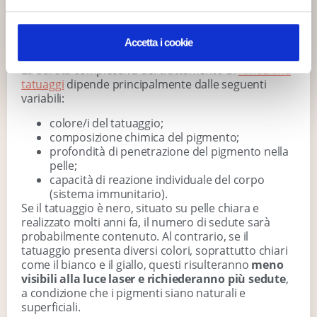
successiva, per permettere alla pelle di guarire.
Inoltre, il
numero totale di sedute
non può essere
stabilito a priori senza una valutazione accurata di
Accetta i cookie
diversi
fattori specifici
.
La durata complessiva del trattamento di
rimozione
tatuaggi
dipende principalmente dalle seguenti
variabili:
colore/i del tatuaggio;
composizione chimica del pigmento;
profondità di penetrazione del pigmento nella
pelle;
capacità di reazione individuale del corpo
(sistema immunitario).
Se il tatuaggio è nero, situato su pelle chiara e
realizzato molti anni fa, il numero di sedute sarà
probabilmente contenuto. Al contrario, se il
tatuaggio presenta diversi colori, soprattutto chiari
come il bianco e il giallo, questi risulteranno
meno
visibili alla luce laser e richiederanno più sedute
,
a condizione che i pigmenti siano naturali e
superficiali.