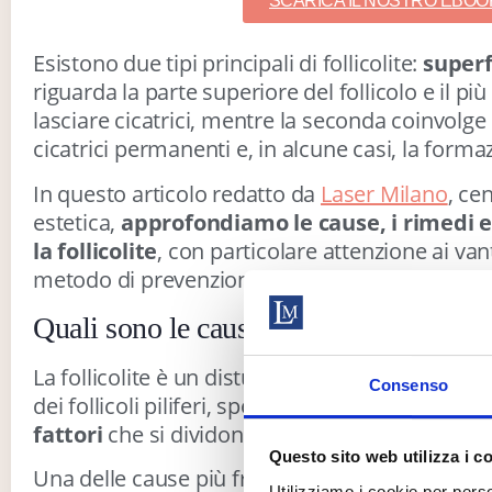
SCARICA IL NOSTRO EBOO
Esistono due tipi principali di follicolite:
superf
riguarda la parte superiore del follicolo e il più
lasciare cicatrici, mentre la seconda coinvolge 
cicatrici permanenti e, in alcune casi, la formaz
In questo articolo redatto da
Laser Milano
, ce
estetica,
approfondiamo le cause, i rimedi e 
la follicolite
, con particolare attenzione ai vant
metodo di prevenzione e trattamento.
Quali sono le cause della follicolite?
La follicolite è un disturbo dermatologico che
Consenso
dei follicoli piliferi, spesso accompagnata da
i
fattori
che si dividono principalmente in infetti
Questo sito web utilizza i c
Una delle cause più frequenti è
l’infezione d
Utilizziamo i cookie per perso