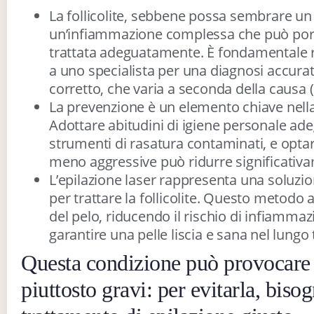
La follicolite, sebbene possa sembrare u
un’infiammazione complessa che può port
trattata adeguatamente. È fondamentale ri
a uno specialista per una diagnosi accurata
corretto, che varia a seconda della causa (b
La prevenzione è un elemento chiave nella g
Adottare abitudini di igiene personale adegu
strumenti di rasatura contaminati, e optar
meno aggressive può ridurre significativame
L’epilazione laser rappresenta una soluzio
per trattare la follicolite. Questo metodo 
del pelo, riducendo il rischio di infiammazio
garantire una pelle liscia e sana nel lungo
Questa condizione può provocare
piuttosto gravi: per evitarla, bisog