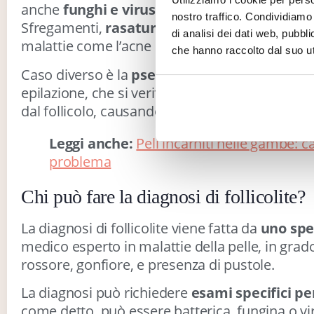
anche
funghi e virus
possono essere responsa
nostro traffico. Condividiamo 
Sfregamenti,
rasature mal eseguite
, abiti str
di analisi dei dati web, pubbl
malattie come l’acne possono contribuire alla c
che hanno raccolto dal suo uti
Caso diverso è la
pseudofollicolite
, tipicamen
epilazione, che si verifica quando i peli penet
dal follicolo, causando irritazione e infiammaz
Leggi anche:
Peli incarniti nelle gambe: 
problema
Chi può fare la diagnosi di follicolite?
La diagnosi di follicolite viene fatta da
uno spe
medico esperto in malattie della pelle, in grado
rossore, gonfiore, e presenza di pustole.
La diagnosi può richiedere
esami specifici pe
come detto, può essere batterica, fungina o vir