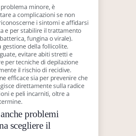
n problema minore, è
are a complicazioni se non
conoscerne i sintomi e affidarsi
 e per stabilire il trattamento
atterica, fungina o virale).
estione della follicolite.
ate, evitare abiti stretti e
e per tecniche di depilazione
nte il rischio di recidive.
ne efficace sia per prevenire che
agisce direttamente sulla radice
ni e peli incarniti, oltre a
 termine.
 anche problemi
na scegliere il