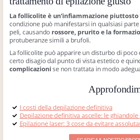
trattamento di epilazione giusto
La follicolite è un’infiammazione piuttosto fa
condizione può manifestarsi in qualsiasi part
peli, causando
rossore, prurito e la formazi
protuberanze simili a brufoli.
La follicolite può apparire un disturbo di poco
certo disagio dal punto di vista estetico e quin
complicazioni
se non trattata in modo adegu
Approfondim
I costi della depilazione definitiva
Depilazione definitiva ascelle: le ghiando
Epilazione laser: 3 cose da evitare assolu