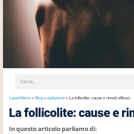
LaserMilano
»
Blog
»
epilazione
»
La follicolite: cause e rimedi efficaci
La follicolite: cause e ri
In questo articolo parliamo di: