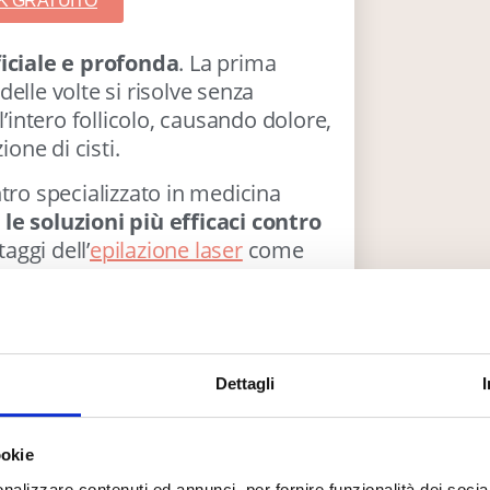
K GRATUITO
iciale e profonda
. La prima
 delle volte si risolve senza
l’intero follicolo, causando dolore,
ione di cisti.
ntro specializzato in medicina
le soluzioni più efficaci contro
aggi dell’
epilazione laser
come
CHIUSI DALL’8 AL
 si manifesta con l’infiammazione
Dettagli
23 AGOSTO
nfezioni innescate da diversi
vi e non infettivi.
Riapriamo il 24 agosto.
ookie
a Staphylococcus aureus
, ma
Le richieste ricevute
nalizzare contenuti ed annunci, per fornire funzionalità dei socia