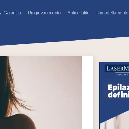
va Garantita
Ringiovanimento
Anticellulite
Rimodellamento