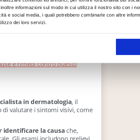
durante la chiusura saranno
bili di questo problema.
inoltre informazioni sul modo in cui utilizza il nostro sito con i 
gestite alla riapertura.
etti,
sudorazione eccessiva
o
icità e social media, i quali potrebbero combinarle con altre inform
omparsa della follicolite.
lizzo dei loro servizi.
Continua la
navigazione
te associata a depilazione o
rano nella pelle prima di emergere
ione.
cause e rimedi contro questo
cialista in dermatologia
, il
 di valutare i sintomi visivi, come
r identificare la causa
che,
ale. Gli esami includono prelievi