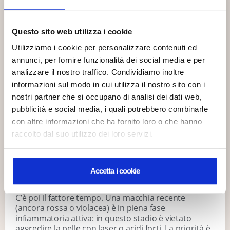
AGOSTO
macchia appare marrone scuro e ben definita. Qui il
pigmento si trova negli strati più esterni della pelle e,
fortunatamente, tende a rispondere bene e in tempi
Riapriamo il 24
Questo sito web utilizza i cookie
relativamente rapidi ai trattamenti esfolianti e
agosto.
Utilizziamo i cookie per personalizzare contenuti ed
depigmentanti. Il turnover cellulare naturale, aiutato
dalla medicina estetica, eliminerà progressivamente
annunci, per fornire funzionalità dei social media e per
Le richieste
le cellule cariche di melanina.
analizzare il nostro traffico. Condividiamo inoltre
ricevute durante la
informazioni sul modo in cui utilizza il nostro sito con i
Se invece ci troviamo di fronte a una
pigmentazione
chiusura saranno
dermica
, la macchia ha un colore grigio-bluastro o
nostri partner che si occupano di analisi dei dati web,
gestite alla
marrone sbiadito e i contorni sono meno netti. In
pubblicità e social media, i quali potrebbero combinarle
questo scenario, la melanina è precipitata nel
riapertura.
con altre informazioni che ha fornito loro o che hanno
derma, lo strato più profondo della pelle, spesso
raccolto dal suo utilizzo dei loro servizi.
“ingoiata” dai macrofagi (le cellule spazzine del
Continua la
sistema immunitario) che la trattengono lì. Qui le
navigazione
creme cosmetiche non possono arrivare; serve una
tecnologia in grado di penetrare la barriera cutanea
Accetta i cookie
senza danneggiarla ulteriormente.
C’è poi il fattore tempo. Una macchia recente
(ancora rossa o violacea) è in piena fase
infiammatoria attiva: in questo stadio è vietato
aggredire la pelle con laser o acidi forti. La priorità è