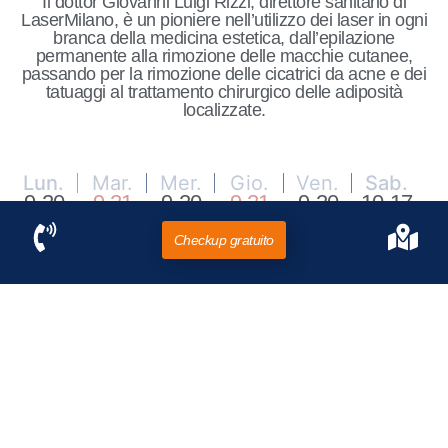
Il dottor Giovanni Luigi Rizzi, direttore sanitario di
LaserMilano, è un pioniere nell’utilizzo dei laser in ogni
branca della medicina estetica, dall’epilazione
permanente alla rimozione delle macchie cutanee,
passando per la rimozione delle cicatrici da acne e dei
tatuaggi al trattamento chirurgico delle adiposità
localizzate.
Lun.
Mar.
Mer.
Gio.
Ven.
Sab.
9-20
9-21
9-20
9-21
9-20
10-17
Checkup gratuito
Clicca sotto per
visualizzare i dettagli e le
recensioni di ogni sede