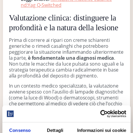
nd:Yag Q-Switched
Valutazione clinica: distinguere la
profondità e la natura della lesione
Prima di correre ai ripari con creme schiarenti
generiche o rimedi casalinghi che potrebbero
peggiorare la situazione infiammando ulteriormente
la parte,
è fondamentale una diagnosi medica
.
Non tutte le macchie da luce pulsata sono uguali e la
strategia terapeutica cambia radicalmente in base
alla profondità del deposito di pigmento.
In un contesto medico specializzato, la valutazione
avviene spesso con l’ausilio di lampade diagnostiche
(come la luce di Wood) o dermatoscopi, strumenti
che permettono al medico di vedere ciò che l’occhio
nudo non percepisce. Dobbiamo stabilire se la
pigmentazione è epidermica (superficiale) o dermica
(profonda).
CHIUSI DALL’8
Consenso
Dettagli
Informazioni sui cookie
Nel caso di una
pigmentazione epidermica
, la
AL 23