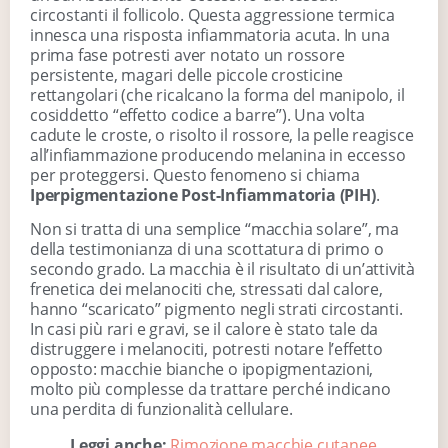
circostanti il follicolo. Questa aggressione termica
innesca una risposta infiammatoria acuta. In una
prima fase potresti aver notato un rossore
persistente, magari delle piccole crosticine
rettangolari (che ricalcano la forma del manipolo, il
cosiddetto “effetto codice a barre”). Una volta
cadute le croste, o risolto il rossore, la pelle reagisce
all’infiammazione producendo melanina in eccesso
per proteggersi. Questo fenomeno si chiama
Iperpigmentazione Post-Infiammatoria (PIH)
.
Non si tratta di una semplice “macchia solare”, ma
della testimonianza di una scottatura di primo o
secondo grado. La macchia è il risultato di un’attività
frenetica dei melanociti che, stressati dal calore,
hanno “scaricato” pigmento negli strati circostanti.
In casi più rari e gravi, se il calore è stato tale da
distruggere i melanociti, potresti notare l’effetto
opposto: macchie bianche o ipopigmentazioni,
molto più complesse da trattare perché indicano
una perdita di funzionalità cellulare.
Leggi anche:
Rimozione macchie cutanee