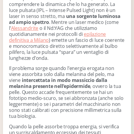
comprendere la dinamica che lo ha generato. La
luce pulsata (IPL – Intense Pulsed Light) non è un
laser in senso stretto, ma
una sorgente luminosa
ad ampio spettro
. Mentre un laser medico (come
l’
Alessandrite
o il Nd:YAG che utilizziamo
quotidianamente nei protocolli di
epilazione
definitiva a Milano
) emette un fascio di luce coerente
e monocromatico diretto selettivamente al bulbo
pilifero, la luce pulsata “spara” un ventaglio di
lunghezze d’onda.
Il problema sorge quando l’energia erogata non
viene assorbita solo dalla melanina del pelo, ma
viene
intercettata in modo massiccio dalla
melanina presente nell’epidermide
, ovvero la tua
pelle. Questo accade frequentemente se hai un
fototipo medio-scuro, se sei abbronzata (anche solo
leggermente) o se i parametri del macchinario non
sono stati calibrati con precisione millimetrica sulla
tua biologia.
Quando la pelle assorbe troppa energia, si verifica
un surriscaldamento eccessivo dei tessuti