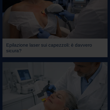
Epilazione laser sui capezzoli: è davvero
sicura?