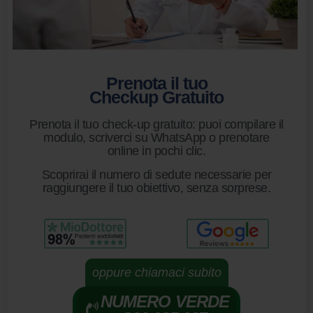
Prenota il tuo
Checkup Gratuito
Prenota il tuo check-up gratuito: puoi compilare il
modulo, scriverci su WhatsApp o prenotare
online in pochi clic.
Scoprirai il numero di sedute necessarie per
raggiungere il tuo obiettivo, senza sorprese.
oppure chiamaci subito
NUMERO VERDE