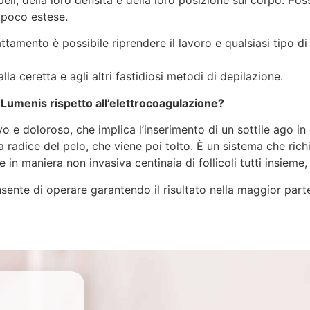
peli, della loro densità e della loro posizione sul corpo. Po
 poco estese.
attamento è possibile riprendere il lavoro e qualsiasi tipo di
a ceretta e agli altri fastidiosi metodi di depilazione.
a Lumenis rispetto all’elettrocoagulazione?
 e doloroso, che implica l’inserimento di un sottile ago in o
la radice del pelo, che viene poi tolto. È un sistema che richi
e in maniera non invasiva centinaia di follicoli tutti insieme
nsente di operare garantendo il risultato nella maggior part