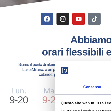
Abbiamo 
orari flessibili
Siamo il punto di riferimento a Milano per la tecnologia las
LaserMilano, è un pioniere nell’utilizzo dei laser in
cutanee, passando per la rimozione delle cica
Consenso
Lun.
Mar.
Mer.
9-20
9-21
9-20
Questo sito web utilizza i c
Utilizziamo i cookie per perso