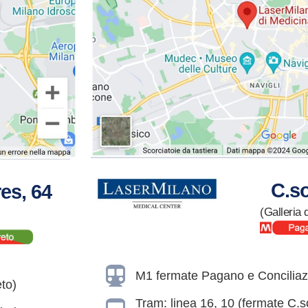
C.so
es, 64
(Galleria d
M1 fermate Pagano e Conciliaz
to)
Tram: linea 16, 10 (fermate C.so