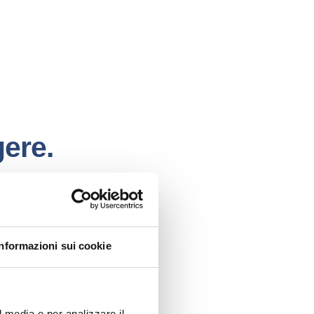
gere.
izzi, direttore sanitario di
 rimozione delle macchie
̀ localizzate.
Informazioni sui cookie
l media e per analizzare il