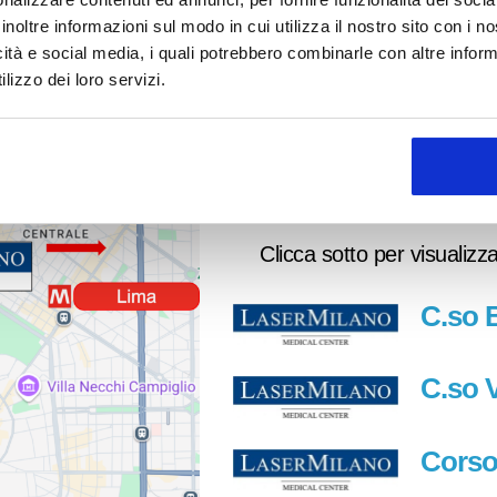
durante la chiusura saranno
sabato!
inoltre informazioni sul modo in cui utilizza il nostro sito con i 
gestite alla riapertura.
icità e social media, i quali potrebbero combinarle con altre inform
lizzo dei loro servizi.
Continua la
navigazione
Clicca sotto per visualizza
C.so 
C.so V
Corso