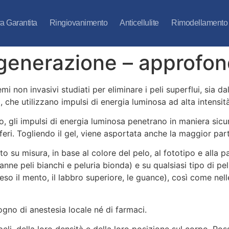
va Garantita
Ringiovanimento
Anticellulite
Rimodellamento
I generazione – approfo
mi non invasivi studiati per eliminare i peli superflui, sia 
 che utilizzano impulsi di energia luminosa ad alta intensità
do, gli impulsi di energia luminosa penetrano in maniera sicu
feri. Togliendo il gel, viene asportata anche la maggior part
 su misura, in base al colore del pelo, al fototipo e alla pa
tranne peli bianchi e peluria bionda) e su qualsiasi tipo di p
so il mento, il labbro superiore, le guance), così come nelle 
ogno di anestesia locale né di farmaci.