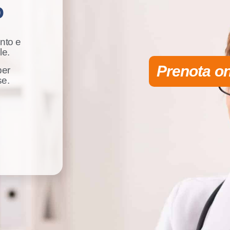
o
nto e
le.
Prenota on
per
se.