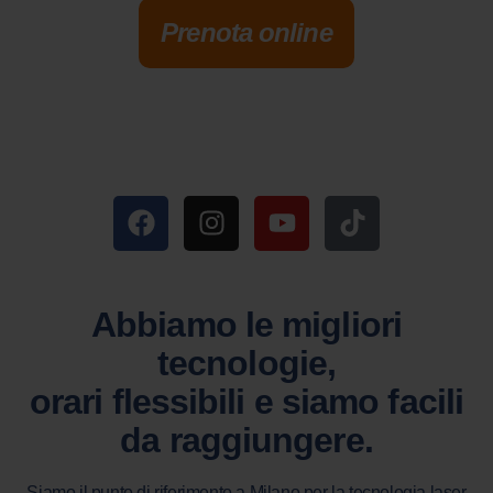
Prenota online
Abbiamo le migliori
tecnologie,
orari flessibili e siamo facili
da raggiungere.
Siamo il punto di riferimento a Milano per la tecnologia laser