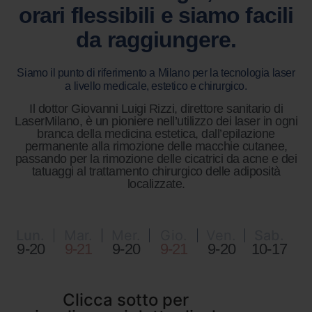
orari flessibili e siamo facili
da raggiungere.
Siamo il punto di riferimento a Milano per la tecnologia laser
a livello medicale, estetico e chirurgico.
Il dottor Giovanni Luigi Rizzi, direttore sanitario di
LaserMilano, è un pioniere nell’utilizzo dei laser in ogni
branca della medicina estetica, dall’epilazione
permanente alla rimozione delle macchie cutanee,
passando per la rimozione delle cicatrici da acne e dei
tatuaggi al trattamento chirurgico delle adiposità
localizzate.
Lun.
Mar.
Mer.
Gio.
Ven.
Sab.
9-20
9-21
9-20
9-21
9-20
10-17
Clicca sotto per