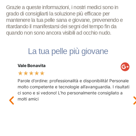
Grazie a queste informazioni, i nostri medici sono in
grado di consigliarti la soluzione più efficace per
mantenere la tua pelle sana e giovane, prevenendo e
ritardando il manifestarsi dei segni del tempo fin da
quando non sono ancora visibili ad occhio nudo.
La tua pelle più giovane
Vale Bonavita
E
er
★
★
★
★
★
C
o, sto
Parole d’ordine: professionalità e disponibilità! Personale
c
r
molto competente e tecnologie all’avanguardia. I risultati
I 
ci sono e si vedono! L’ho personalmente consigliato a
molti amici
a alla
a
inica