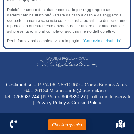
il check up gratuito.
Poiché il numero di sedute necessario per raggiungere un
determinato risultato può variare da caso a caso e da soggetto a
soggetto, la nostra
garanzia
consiste nella possibilità di proseguire
il protocollo di trattamento anche oltre il numero di sedute indicate
sul preventivo, fino al completo raggiungimento dell’obiettivo.
Per informazioni complete visita la pagina “
Garanzia di risultato
“
LANDING PAGE EFFICACE
Gestimed srl
– P.IVA 06128510960 – Corso Buenos Aires,
64 – 20124 Milano –
info@lasermilano.it
Tel.
0266989244
| N.Verde
800985027
| Tutti i diritti riservati
|
Privacy Policy
&
Cookie Policy
Checkup gratuito