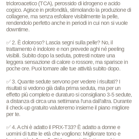
tricloroacetico (TCA), perossido di idrogeno e acido
cogico. Agisce in profondità, stimolando la produzione di
collagene, ma senza esfoliare visibilmente la pelle,
rendendolo perfetto anche in periodi in cui non si vuole
downtime.
✅ 2. È doloroso? Lascia segni sulla pelle? No, il
trattamento è indolore e non prevede aghi né peeling
visibili. Subito dopo la seduta, potresti notare una
leggera sensazione di calore o rossore, ma sparisce in
poche ore. Puoi tornare alle tue attività subito dopo.
✅ 3. Quante sedute servono per vedere i risultati? I
risultati si vedono già dalla prima seduta, ma per un
effetto più completo e duraturo si consigliano 3-5 sedute,
a distanza di circa una settimana l’una dall’altra. Durante
il check-up gratuito valuteremo insieme il piano migliore
per te.
✅ 4. A chi è adatto il PRX-T33? È adatto a donne e
uomini di tutte le età che vogliono: Migliorare tono e