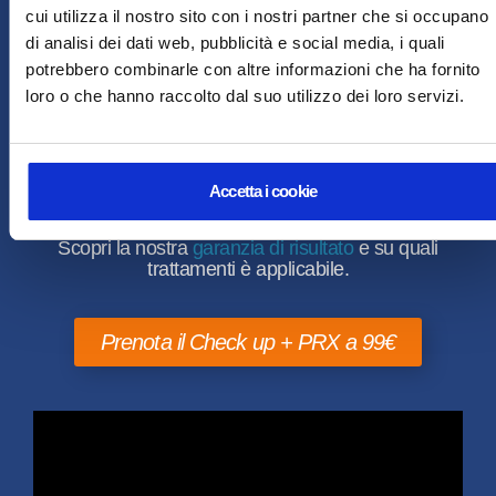
ricevute durante la
cui utilizza il nostro sito con i nostri partner che si occupano
chiusura saranno
La prima consulenza è gratuita!
di analisi dei dati web, pubblicità e social media, i quali
gestite alla
potrebbero combinarle con altre informazioni che ha fornito
riapertura.
loro o che hanno raccolto dal suo utilizzo dei loro servizi.
Prenotando un
check up gratuito
, potrai avere un
Continua la
parere medico sull’idoneità dei nostri trattamenti per
navigazione
il tuo caso specifico e un preventivo
personalizzato.
Accetta i cookie
*I risultati possono variare da soggetto a soggetto.
Scopri la nostra
garanzia di risultato
e su quali
trattamenti è applicabile.
Prenota il Check up + PRX a 99€