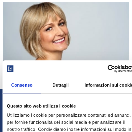
CHIUSI DALL’8
AL 23
Consenso
Dettagli
Informazioni sui cooki
AGOSTO
Riapriamo il 24
Questo sito web utilizza i cookie
agosto.
Affidati agli
Affidati agli
Utilizziamo i cookie per personalizzare contenuti ed annunci,
per fornire funzionalità dei social media e per analizzare il
Le richieste
specialisti
specialisti
nostro traffico. Condividiamo inoltre informazioni sul modo in