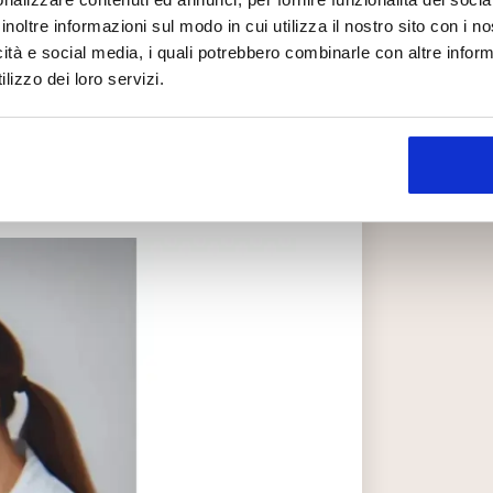
no la sensibilità della pelle al
ison o il lupus;
inoltre informazioni sul modo in cui utilizza il nostro sito con i 
icità e social media, i quali potrebbero combinarle con altre inform
 l’esposizione a particolari
lizzo dei loro servizi.
zioni complesse e di origine
nto di vista estetico non può che
ndo caso per caso e individuando la