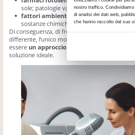
farmaci fotosensibilizzanti
, che aumenta
sole; patologie varie, come il morbo di Add
nostro traffico. Condividiamo 
di analisi dei dati web, pubbl
fattori ambientali
, come l’inquinamento e
che hanno raccolto dal suo uti
sostanze chimiche.
Di conseguenza, di fronte a una serie di condi
differente, l’unico modo per intervenire dal pu
essere
un approccio personalizzato
, valuta
soluzione ideale.