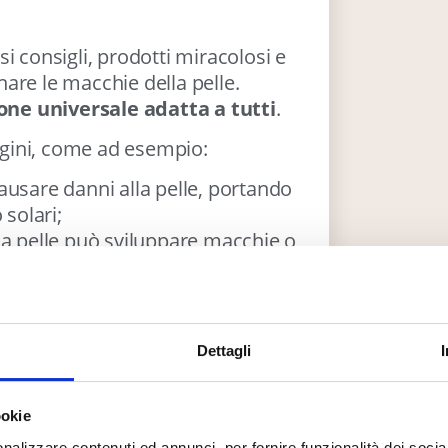
i consigli, prodotti miracolosi e
are le macchie della pelle.
one universale adatta a tutti
.
gini, come ad esempio:
ausare danni alla pelle, portando
 solari;
, la pelle può sviluppare macchie o
anticoncezionale o terapia ormonale
ella pelle caratterizzata dalla
litamente sul viso, dovuta a un
Dettagli
 ferite possono lasciare macchie
ookie
ica;
nalizzare contenuti ed annunci, per fornire funzionalità dei socia