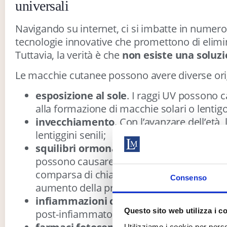
universali
Navigando su internet, ci si imbatte in numeros
tecnologie innovative che promettono di elimin
Tuttavia, la verità è che
non esiste una soluzi
Le macchie cutanee possono avere diverse ori
esposizione al sole
. I raggi UV possono c
alla formazione di macchie solari o lentigo
invecchiamento
. Con l’avanzare dell’età
lentiggini senili;
squilibri ormonali
. Gravidanza, pillola 
possono causare melasma, una condizione d
comparsa di chiazze scure e irregolari, so
Consenso
aumento della produzione di melanina;
infiammazioni cutanee
. Acne, eczemi o
Questo sito web utilizza i c
post-infiammatorie; predisposizione genet
Utilizziamo i cookie per perso