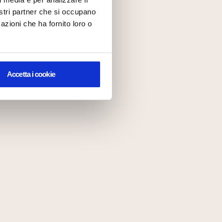
nostri partner che si occupano
azioni che ha fornito loro o
Accetta i cookie