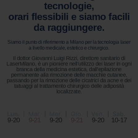
tecnologie,
orari flessibili e siamo facili
da raggiungere.
Siamo il punto di riferimento a Milano per la tecnologia laser
a livello medicale, estetico e chirurgico.
Il dottor Giovanni Luigi Rizzi, direttore sanitario di
LaserMilano, è un pioniere nell’utilizzo dei laser in ogni
branca della medicina estetica, dall’epilazione
permanente alla rimozione delle macchie cutanee,
passando per la rimozione delle cicatrici da acne e dei
tatuaggi al trattamento chirurgico delle adiposità
localizzate.
Lun.
Mar.
Mer.
Gio.
Ven.
Sab.
9-20
9-21
9-20
9-21
9-20
10-17