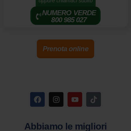
oppure chiamaci subito
NUMERO VERDE
800 985 027
Prenota online
Abbiamo le migliori