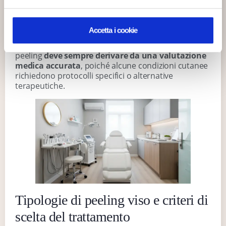
Continua la
questi casi, il trattamento aiuta a migliorare la
navigazione
qualità complessiva della pelle, rendendola più
elastica e vitale.
Accetta i cookie
È fondamentale sottolineare che l’indicazione al
peeling
deve sempre derivare da una valutazione
medica accurata
, poiché alcune condizioni cutanee
richiedono protocolli specifici o alternative
terapeutiche.
Tipologie di peeling viso e criteri di
scelta del trattamento