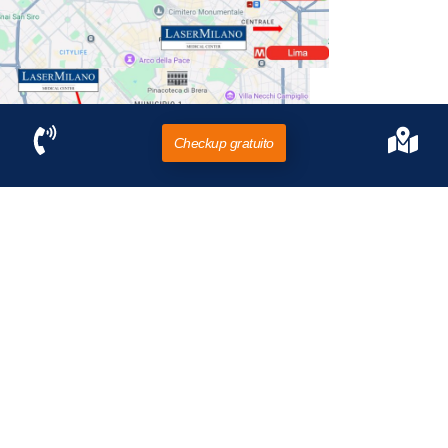
Checkup gratuito
C.so Buenos Aires,
64
Scala C, I piano