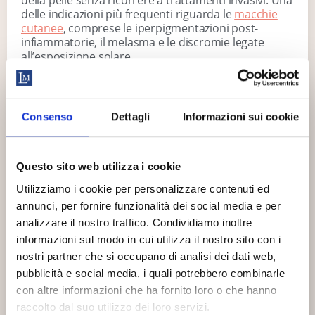
della pelle senza ricorrere a trattamenti invasivi. Una
delle indicazioni più frequenti riguarda le
macchie
cutanee
, comprese le iperpigmentazioni post-
infiammatorie, il melasma e le discromie legate
all’esposizione solare.
In questi casi, l’esfoliazione controllata contribuisce
a
rendere il colorito più uniforme
, favorendo una
distribuzione più regolare della melanina negli strati
CHIUSI DALL’8
Consenso
Dettagli
Informazioni sui cookie
AL 23
superficiali della pelle. Il peeling viene spesso
AGOSTO
utilizzato anche nel trattamento dell’acne, in
particolare nelle forme lievi o moderate, grazie alla
sua capacità di ridurre l’ispessimento cutaneo e
Riapriamo il 24
Questo sito web utilizza i cookie
regolare la produzione di sebo.
agosto.
Utilizziamo i cookie per personalizzare contenuti ed
Un altro ambito di applicazione riguarda il
annunci, per fornire funzionalità dei social media e per
miglioramento della texture della pelle e dei segni
Le richieste
analizzare il nostro traffico. Condividiamo inoltre
residui post-acneici superficiali. La
stimolazione del
ricevute durante la
informazioni sul modo in cui utilizza il nostro sito con i
rinnovamento cellulare
consente di affinare la
chiusura saranno
nostri partner che si occupano di analisi dei dati web,
grana cutanea e rendere l’incarnato più omogeneo.
gestite alla
pubblicità e social media, i quali potrebbero combinarle
Il peeling viso è inoltre indicato nei primi segni
riapertura.
con altre informazioni che ha fornito loro o che hanno
dell’invecchiamento cutaneo, come perdita di
raccolto dal suo utilizzo dei loro servizi.
luminosità, pelle spenta e comparsa di linee sottili. In