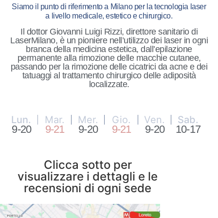
Siamo il punto di riferimento a Milano per la tecnologia laser
a livello medicale, estetico e chirurgico.
Il dottor Giovanni Luigi Rizzi, direttore sanitario di
LaserMilano, è un pioniere nell’utilizzo dei laser in ogni
branca della medicina estetica, dall’epilazione
permanente alla rimozione delle macchie cutanee,
passando per la rimozione delle cicatrici da acne e dei
tatuaggi al trattamento chirurgico delle adiposità
localizzate.
Lun.
Mar.
Mer.
Gio.
Ven.
Sab.
9-20
9-21
9-20
9-21
9-20
10-17
Clicca sotto per
visualizzare i dettagli e le
recensioni di ogni sede