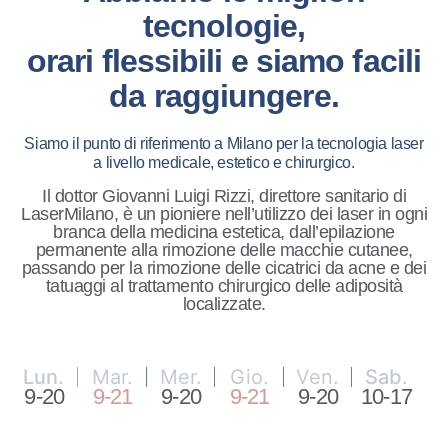
tecnologie,
orari flessibili e siamo facili
da raggiungere.
Siamo il punto di riferimento a Milano per la tecnologia laser
a livello medicale, estetico e chirurgico.
Il dottor Giovanni Luigi Rizzi, direttore sanitario di
LaserMilano, è un pioniere nell’utilizzo dei laser in ogni
branca della medicina estetica, dall’epilazione
permanente alla rimozione delle macchie cutanee,
passando per la rimozione delle cicatrici da acne e dei
tatuaggi al trattamento chirurgico delle adiposità
localizzate.
Lun.
Mar.
Mer.
Gio.
Ven.
Sab.
9-20
9-21
9-20
9-21
9-20
10-17