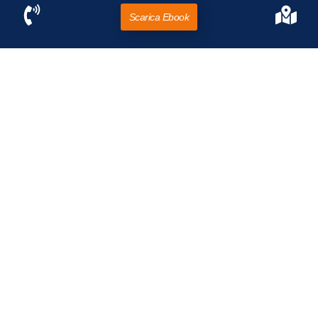
Scarica Ebook
Quanto dura il rossore dopo l’epilazione laser
del viso?