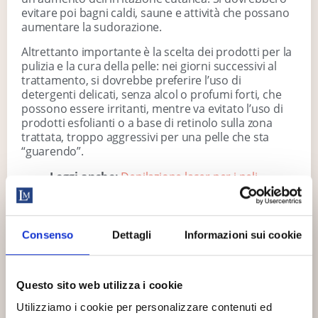
evitare poi bagni caldi, saune e attività che possano
aumentare la sudorazione.
Altrettanto importante è la scelta dei prodotti per la
pulizia e la cura della pelle: nei giorni successivi al
trattamento, si dovrebbe preferire l’uso di
detergenti delicati, senza alcol o profumi forti, che
possono essere irritanti, mentre va evitato l’uso di
prodotti esfolianti o a base di retinolo sulla zona
trattata, troppo aggressivi per una pelle che sta
“guarendo”.
Leggi anche:
Depilazione laser per i peli
del mento: ecco perché scegliere questa
soluzione
CHIUSI DALL’8
In conclusione
Consenso
Dettagli
Informazioni sui cookie
AL 23
AGOSTO
È uno dei trattamenti più in voga, perché dà risultati
duraturi in relativamente poche sedute:
l’epilazione
Riapriamo il 24
Questo sito web utilizza i cookie
laser è senza dubbio uno dei metodi di
agosto.
depilazione più efficaci.
Ma quanto fa male il
Utilizziamo i cookie per personalizzare contenuti ed