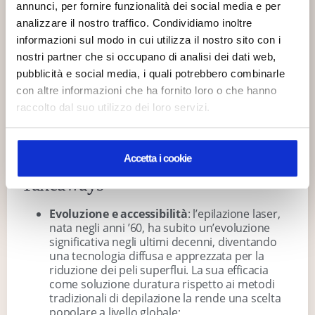
trattamento? La risposta, come abbiamo visto,
annunci, per fornire funzionalità dei social media e per
dipende dal livello di tolleranza individuale al dolore
Le richieste
analizzare il nostro traffico. Condividiamo inoltre
e dalla zona trattata. In presenza di alcune
ricevute durante la
informazioni sul modo in cui utilizza il nostro sito con i
condizioni, come malattie cutanee, gravidanza o
chiusura saranno
nostri partner che si occupano di analisi dei dati web,
allattamento, l’epilazione laser è sconsigliata.
gestite alla
pubblicità e social media, i quali potrebbero combinarle
Dopo il trattamento, è bene prendersi cura della
riapertura.
con altre informazioni che ha fornito loro o che hanno
pelle con prodotti specifici ed evitare di prendere
raccolto dal suo utilizzo dei loro servizi.
troppo sole, ma quel che conta soprattutto è
Continua la
eseguire i trattamenti di
epilazione laser
in
centri
navigazione
specializzati
come il nostro, che possano garantire
ottimi
risultati e livelli di sicurezza elevati.
Accetta i cookie
Takeaways
Evoluzione e accessibilità
: l’epilazione laser,
nata negli anni ’60, ha subito un’evoluzione
significativa negli ultimi decenni, diventando
una tecnologia diffusa e apprezzata per la
riduzione dei peli superflui. La sua efficacia
come soluzione duratura rispetto ai metodi
tradizionali di depilazione la rende una scelta
popolare a livello globale;