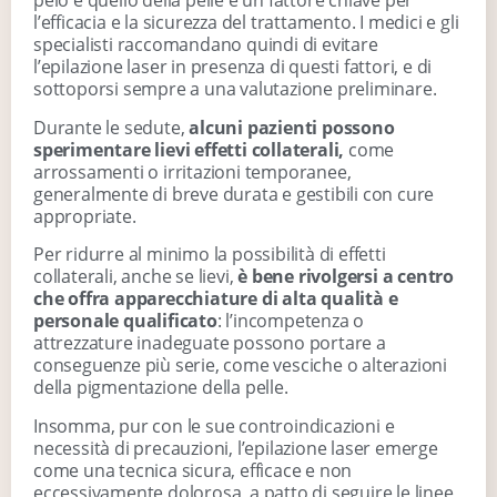
pelo e quello della pelle è un fattore chiave per
l’efficacia e la sicurezza del trattamento. I medici e gli
specialisti raccomandano quindi di evitare
l’epilazione laser in presenza di questi fattori, e di
sottoporsi sempre a una valutazione preliminare.
Durante le sedute,
alcuni pazienti possono
sperimentare lievi effetti collaterali,
come
arrossamenti o irritazioni temporanee,
generalmente di breve durata e gestibili con cure
appropriate.
Per ridurre al minimo la possibilità di effetti
collaterali, anche se lievi,
è bene rivolgersi a centro
che offra apparecchiature di alta qualità e
personale qualificato
: l’incompetenza o
attrezzature inadeguate possono portare a
conseguenze più serie, come vesciche o alterazioni
della pigmentazione della pelle.
Insomma, pur con le sue controindicazioni e
necessità di precauzioni, l’epilazione laser emerge
come una tecnica sicura, efficace e non
eccessivamente dolorosa, a patto di seguire le linee