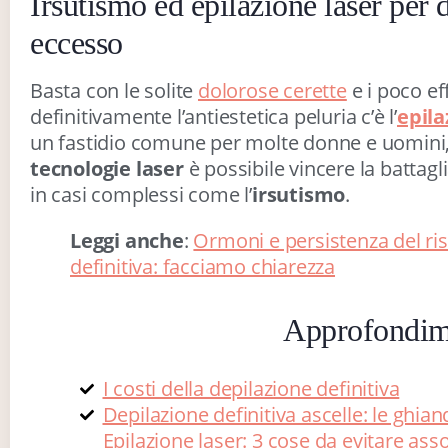
Irsutismo ed epilazione laser per d
eccesso
Basta con le solite
dolorose cerette
e i poco ef
definitivamente l’antiestetica peluria c’è l’
epila
un fastidio comune per molte donne e uomini
tecnologie laser
è possibile vincere la battagl
in casi complessi come l’
irsutismo
.
Leggi anche
:
Ormoni e persistenza del risu
definitiva: facciamo chiarezza
Approfondim
I costi della depilazione definitiva
Depilazione definitiva ascelle: le ghi
Epilazione laser: 3 cose da evitare as