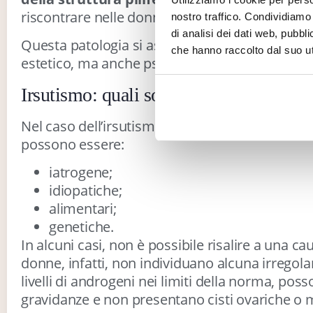
riscontrare nelle donne peli molto simili a quel
nostro traffico. Condividiamo 
di analisi dei dati web, pubbl
Questa patologia si associa quindi spesso a 
che hanno raccolto dal suo uti
estetico, ma anche psicologico.
Irsutismo: quali sono le cause e come i
Nel caso dell’irsutismo femminile, oltre al già c
possono essere:
iatrogene;
idiopatiche;
alimentari;
genetiche.
In alcuni casi, non è possibile risalire a una c
donne, infatti, non individuano alcuna irregola
livelli di androgeni nei limiti della norma, po
gravidanze e non presentano cisti ovariche o 