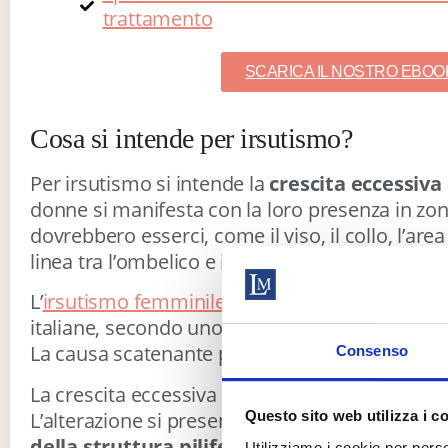
trattamento
SCARICA IL NOSTRO EBOO
Cosa si intende per irsutismo?
Per irsutismo si intende la
crescita eccessiva d
donne si manifesta con la loro presenza in zo
dovrebbero esserci, come il viso, il collo, l’ar
linea tra l’ombelico e il pube.
L’
irsutismo femminile
è un problema che afflig
italiane, secondo uno studio condotto dal Cen
La causa scatenante principale è la sindrome d
Consenso
La crescita eccessiva di peli si può manifestare
L’alterazione si presenta con un
aumento del
Questo sito web utilizza i c
della struttura pilifera
. In altre parole, in c
Utilizziamo i cookie per perso