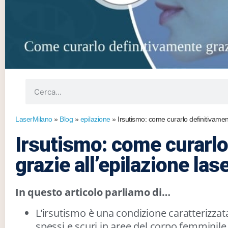
LaserMilano
»
Blog
»
epilazione
»
Irsutismo: come curarlo definitivament
Irsutismo: come curarlo
grazie all’epilazione las
In questo articolo parliamo di…
L’irsutismo è una condizione caratterizzata
spessi e scuri in aree del corpo femminil