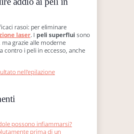
ire addio ai peli in
ficaci rasoi: per eliminare
zione laser
. I
peli superflui
sono
, ma grazie alle moderne
ia contro i peli in eccesso, anche
ltato nell’epilazione
enti
andole possono infiammarsi?
solutamente prima di un