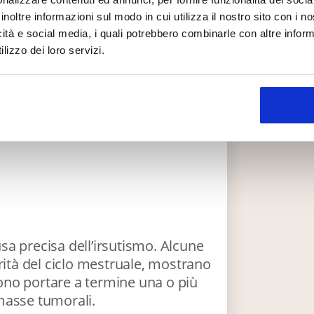
li maschili.
inoltre informazioni sul modo in cui utilizza il nostro sito con i 
icità e social media, i quali potrebbero combinarle con altre inform
un disagio non solo puramente
lizzo dei loro servizi.
ntervenire?
itato ovaio policistico, le
cause
ausa precisa dell’irsutismo. Alcune
rità del ciclo mestruale, mostrano
ssono portare a termine una o più
masse tumorali.